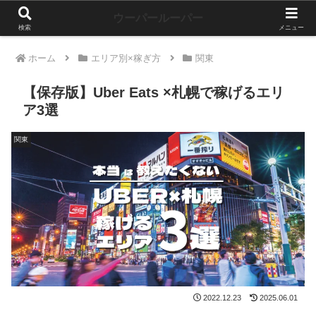
ウーパールーパー
検索
メニュー
ホーム
エリア別×稼ぎ方
関東
【保存版】Uber Eats ×札幌で稼げるエリ
ア3選
関東
2022.12.23
2025.06.01