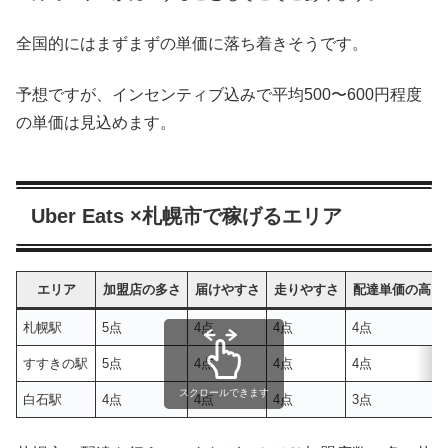
全国的にはまずまずの単価に落ち着きそうです。
予想ですが、インセンティブ込みで平均500〜600円程度
の単価は見込めます。
Uber Eats ×札幌市で稼げるエリア
エリア
加盟店の多さ
届けやすさ
走りやすさ
配達単価の高さ
札幌駅
5点
4点
4点
4点
すすきの駅
5点
4点
4点
4点
スクロールできます
白石駅
4点
4点
4点
3点