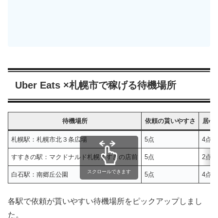
Uber Eats ×札幌市で稼げる待機場所
待機場所
依頼の貰いやすさ
居心
札幌駅：札幌市北３条広場
5点
4点
すすきの駅：マクドナルド札幌すすきの店前
5点
2点
スクロールできます
白石駅：南郷丘公園
5点
4点
各駅で依頼が貰いやすい待機場所をピックアップしまし
た。