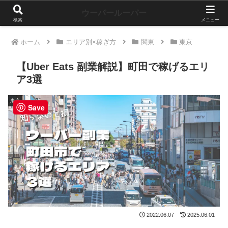
ウーパールーパー
検索
メニュー
ホーム
エリア別×稼ぎ方
関東
東京
【Uber Eats 副業解説】町田で稼げるエリ
ア3選
東京
Save
2022.06.07
2025.06.01