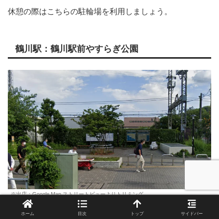
休憩の際はこちらの駐輪場を利用しましょう。
鶴川駅：鶴川駅前やすらぎ公園
※出店：Google Map ストリートビューよりトリミング
ホーム
目次
トップ
サイドバー
鶴川駅の前にある小さな公園になります。